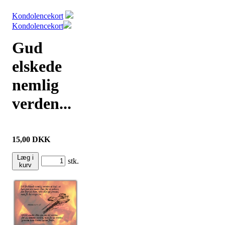
Kondolencekort
Kondolencekort
Gud
elskede
nemlig
verden...
15,00
DKK
Læg i
stk.
kurv