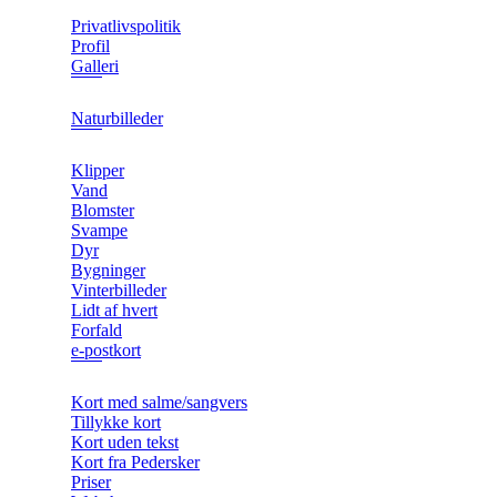
Privatlivspolitik
Profil
Galleri
Naturbilleder
Klipper
Vand
Blomster
Svampe
Dyr
Bygninger
Vinterbilleder
Lidt af hvert
Forfald
e-postkort
Kort med salme/sangvers
Tillykke kort
Kort uden tekst
Kort fra Pedersker
Priser