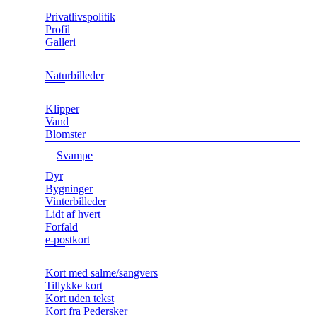
Privatlivspolitik
Profil
Galleri
Naturbilleder
Klipper
Vand
Blomster
Svampe
Dyr
Bygninger
Vinterbilleder
Lidt af hvert
Forfald
e-postkort
Kort med salme/sangvers
Tillykke kort
Kort uden tekst
Kort fra Pedersker