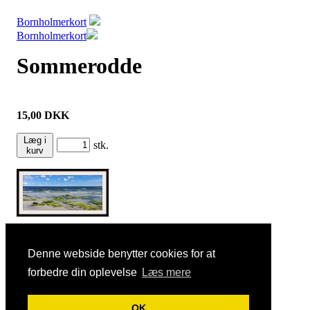
Bornholmerkort
Bornholmerkort
Sommerodde
15,00
DKK
Læg i
stk.
kurv
Denne webside benytter cookies for at
Hits: 419082
forbedre din oplevelse
Læs mere
Vis almindelig hjemmeside
OK