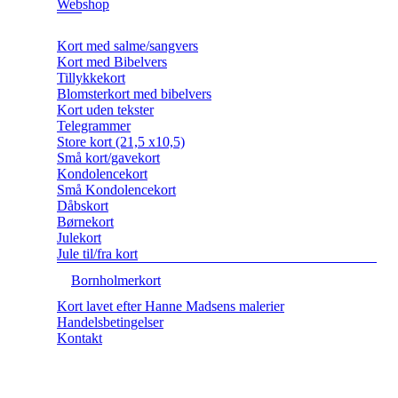
Webshop
Kort med salme/sangvers
Kort med Bibelvers
Tillykkekort
Blomsterkort med bibelvers
Kort uden tekster
Telegrammer
Store kort (21,5 x10,5)
Små kort/gavekort
Kondolencekort
Små Kondolencekort
Dåbskort
Børnekort
Julekort
Jule til/fra kort
Bornholmerkort
Kort lavet efter Hanne Madsens malerier
Handelsbetingelser
Kontakt