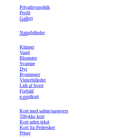
Privatlivspolitik
Profil
Galleri
Naturbilleder
Klipper
Vand
Blomster
Svampe
Dyr
Bygninger
Vinterbilleder
Lidt af hvert
Forfald
e-postkort
Kort med salme/sangvers
Tillykke kort
Kort uden tekst
Kort fra Pedersker
Priser